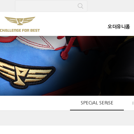
메
본
뉴
문
바
으
로
로
오더유니폼
가
바
기
로
가
기
SPECIAL SERISE