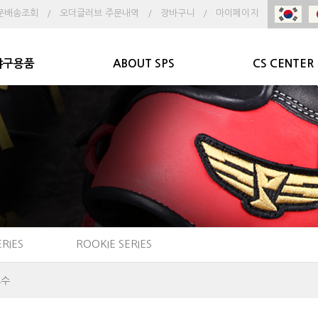
문배송조회
/
오더글러브 주문내역
/
장바구니
/
마이페이지
야구용품
ABOUT SPS
CS CENTER
ERIES
ROOKIE SERIES
포수