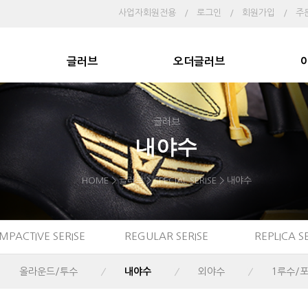
사업자회원전용
/
로그인
/
회원가입
/
주
글러브
오더글러브
글러브
내야수
HOME > 글러브 > SPECIAL SERISE >
내야수
IMPACTIVE SERISE
REGULAR SERISE
REPLICA S
올라운드/투수
내야수
외야수
1루수/