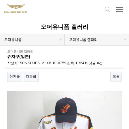
오더유니폼 갤러리
오더유니폼
오더유니폼 갤러리
오더유니폼 갤러리
슈자쿠(일본)
작성자
SPS KOREA
21-06-10 10:59
조회
1,764회
댓글
0건
이전글
다음글
목록
본문