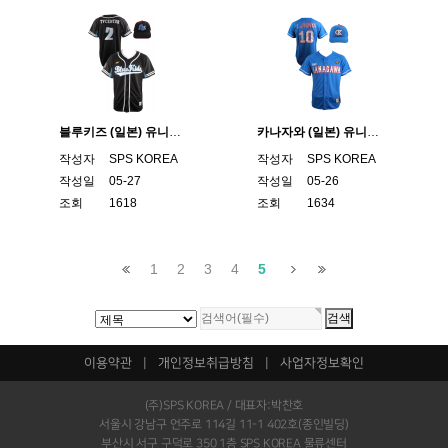
블루키즈 (일본) 유니폼
카나자와 (일본) 유니폼
작성자
SPS KOREA
작성자
SPS KOREA
작성일
05-27
작성일
05-26
조회
1618
조회
1634
1
2
3
4
5
이용약관
|
개인정보취급방침
|
사업자정보확인
(주)SPS KOREA / 대표자:박찬호
서울시 강남구 언주로 114길 11-1 402호(종인빌딩)
부산시 서구 구덕로 350 1층 SPS KOREA 물류센터