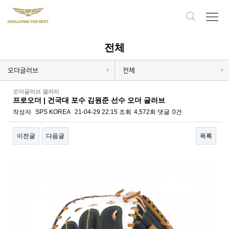
전체
오더글러브
전체
오더글러브 갤러리
프로오더 | 건국대 포수 김원준 선수 오더 글러브
작성자
SPS KOREA
21-04-29 22:15
조회
4,572회
댓글
0건
이전글
다음글
목록
본문