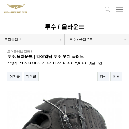
투수 / 올라운드
오더글러브
투수 / 올라운드
오더글러브 갤러리
투수/올라운드 | 김성엽님 투수 오더 글러브
작성자
SPS KOREA
21-03-11 22:07
조회
5,810회
댓글
0건
이전글
다음글
검색
목록
본문