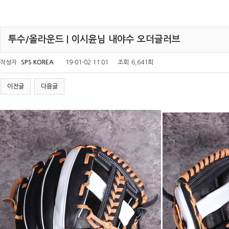
투수/올라운드 | 이시윤님 내야수 오더글러브
작성자
SPS KOREA
19-01-02 11:01
조회
6,641회
이전글
다음글