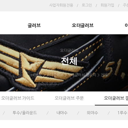
사업자회원전용
/
로그인
/
회원가입
/
주
글러브
오더글러브
오더글러브
전체
HOME > 오더글러브 > 오더글러브 갤러리 >
전체
오더글러브 가이드
오더글러브 주문
오더글러브 
투수/올라운드
내야수
외야수
1루수