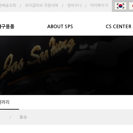
문배송조회
/
오더글러브 주문내역
/
장바구니
/
마이페이지
야구용품
ABOUT SPS
CS CENTER
갤러리
포수