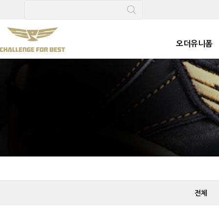
메
본
뉴
문
바
으
로
로
오더유니폼
가
바
기
로
가
기
전체