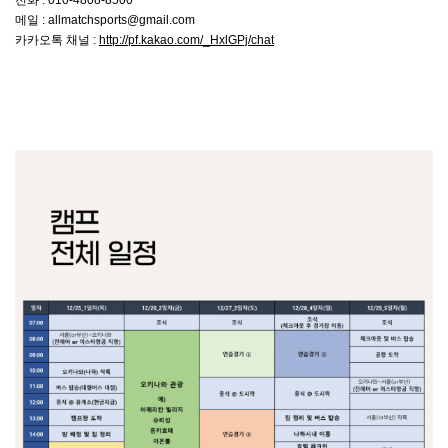
전화 : 010-4808-8500
메일 : allmatchsports@gmail.com
카카오톡 채널 :
http://pf.kakao.com/_HxlGPj/chat