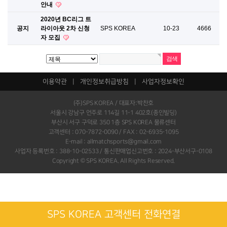
안내
2020년 BC리그 트
공지
라이아웃 2차 신청
SPS KOREA
10-23
4666
자 모집
이용약관
|
개인정보취급방침
|
사업자정보확인
(주)SPS KOREA / 대표자:박찬호
서울시 강남구 언주로 114길 11-1 402호(종인빌딩)
부산시 서구 구덕로 350 1층 SPS KOREA 물류센터
고객센터 : 070-7872-0090 / FAX : 02-6935-1095
E-mail : allmatchsports@gmail.com
사업자 등록번호 : 388-10-02533 / 통신판매업신고번호 : 2024-부산서구-0108
Copyright © SPS KOREA. All Rights Reserved.
SPS KOREA 고객센터 전화연결